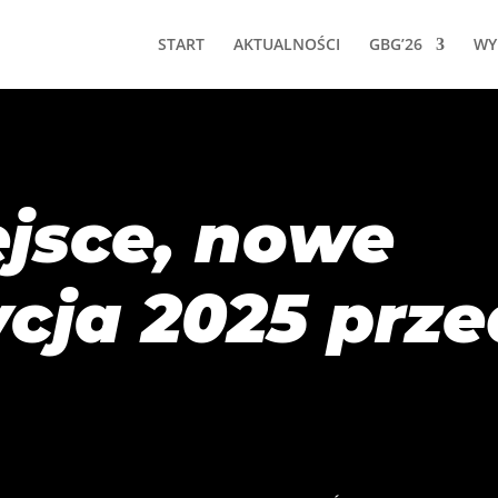
START
AKTUALNOŚCI
GBG’26
WYN
jsce, nowe
ycja 2025 prze