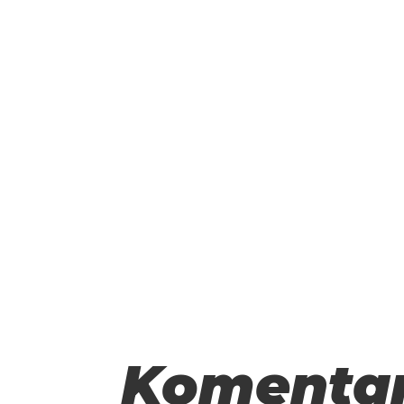
Trasa jest zupełnie nowa
zapowiada się naprawdę 
opady deszczu to będziem
ilościach:) Damy o tym zn
Dziękujemy za przeczyta
Organizatorzy
Komenta